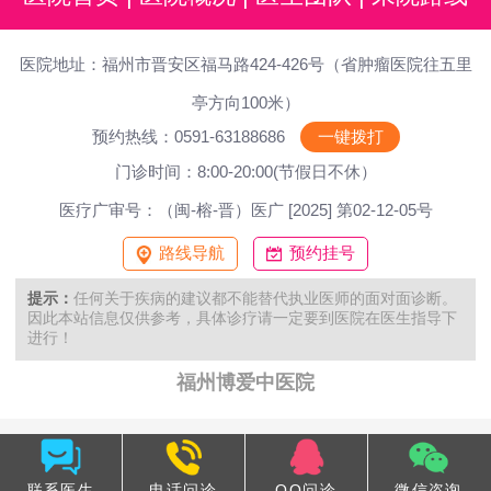
医院地址：福州市晋安区福马路424-426号（省肿瘤医院往五里
亭方向100米）
预约热线：0591-63188686
一键拨打
门诊时间：8:00-20:00(节假日不休）
医疗广审号：（闽-榕-晋）医广 [2025] 第02-12-05号
路线导航
预约挂号
提示：
任何关于疾病的建议都不能替代执业医师的面对面诊断。
因此本站信息仅供参考，具体诊疗请一定要到医院在医生指导下
进行！
福州博爱中医院
联系医生
电话问诊
QQ问诊
微信咨询